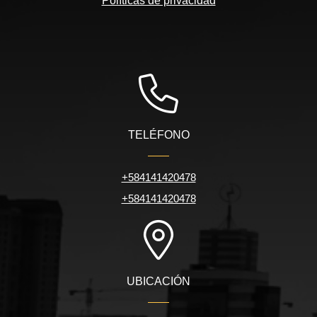
Políticas de privacidad
TELÉFONO
+584141420478
+584141420478
UBICACIÓN