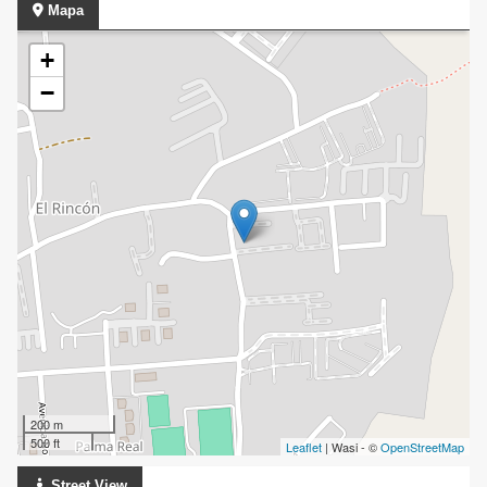
Mapa
+
−
200 m
500 ft
Leaflet
| Wasi - ©
OpenStreetMap
Street View