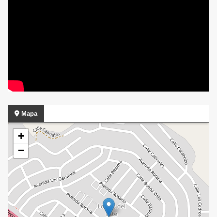
Mapa
+
−