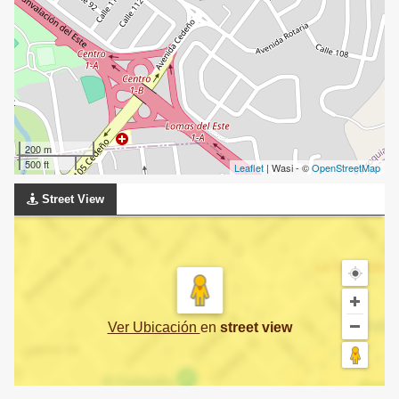
200 m
500 ft
Leaflet
| Wasi - ©
OpenStreetMap
Street View
Ver Ubicación
en
street view