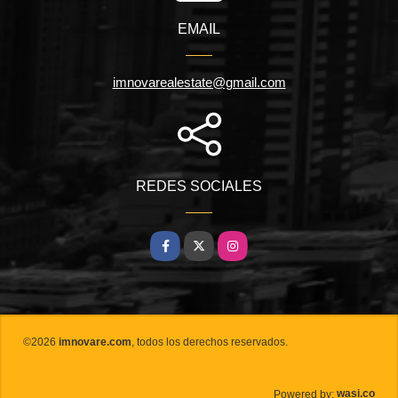
EMAIL
imnovarealestate@gmail.com
REDES SOCIALES
Facebook
X
Instagram
©2026
imnovare.com
, todos los derechos reservados.
wasi.co
Powered by: