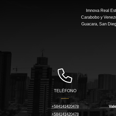
Imnova Real Est
Carabobo y Venezue
Guacara, San Diego
TELÉFONO
+584141420478
Val
+584141420478