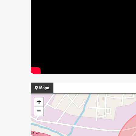
Mapa
+
−