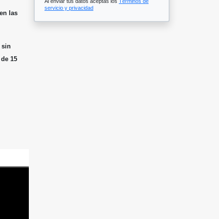
Al enviar tus datos aceptas los
Términos de
servicio y privacidad
en las
 sin
 de 15