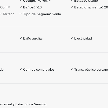
Código:
7076074
Estado:
Usado
00 m²
Baños:
>10
Estacionamiento:
2
:
Terreno
Tipo de negocio:
Venta
Baño auxiliar
Electricidad
ado
Centros comerciales
Trans. público cercan
ercial y Estación de Servicio.