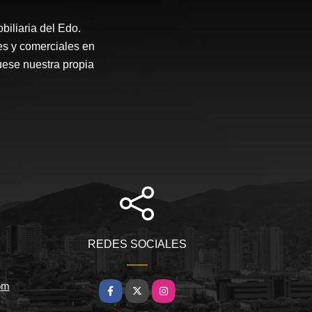
iliaria del Edo.
es y comerciales en
uese nuestra propia
REDES SOCIALES
om
Facebook
X
Instagram