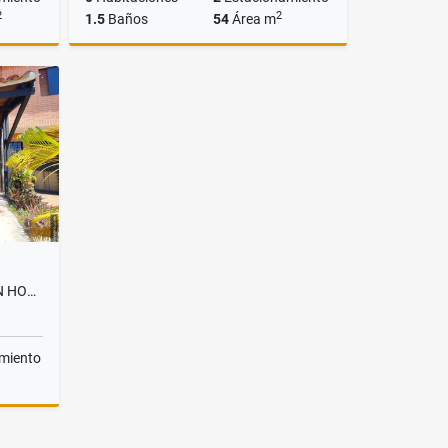
2
2
1.5
Baños
54
Área m
Venta
Alquiler
US$500
ALQUILER AMOBLADO DE TOWN HOUSE EN MAÑONGO TH28
miento
lquiler