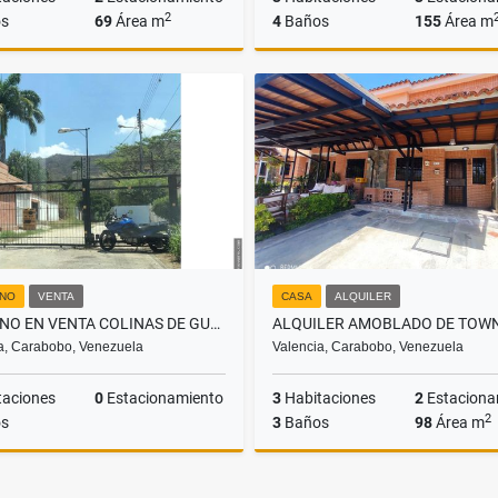
2
s
69
Área m
4
Baños
155
Área m
Alquiler
US$290
US$130,000
NO
VENTA
CASA
ALQUILER
TERRENO EN VENTA COLINAS DE GUATAPARO T49
a, Carabobo, Venezuela
Valencia, Carabobo, Venezuela
taciones
0
Estacionamiento
3
Habitaciones
2
Estaciona
2
s
3
Baños
98
Área m
Venta
A