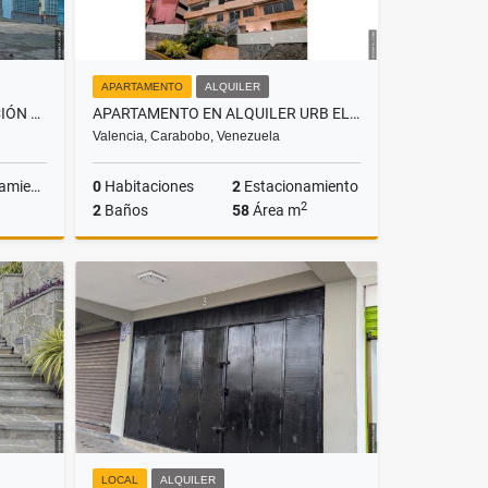
APARTAMENTO
ALQUILER
SE VENDE TERRENO CON ESTACIÓN DE SERVICIO Y CENTRO COMERCIAL. ES1.
APARTAMENTO EN ALQUILER URB EL PARRAL RES VICTORIA PALACE A232
Valencia, Carabobo, Venezuela
iento
0
Habitaciones
2
Estacionamiento
2
2
Baños
58
Área m
Venta
Alquiler
US$390
LOCAL
ALQUILER