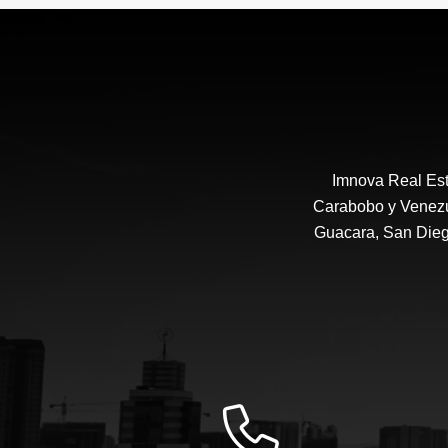
US$180,000
Imnova Real Est
Carabobo y Venezue
Guacara, San Diego