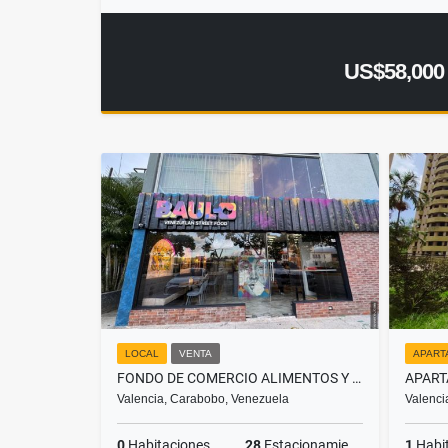
US$58,000
LOCAL
VENTA
APART
FONDO DE COMERCIO ALIMENTOS Y BEBIDAS CC SIGLO XXI VALENCIA FC3
Valencia, Carabobo, Venezuela
Valenci
0
Habitaciones
28
Estacionamiento
1
Habi