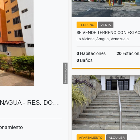
TERRENO
VENTA
La Victoria, Aragua, Venezuela
0
Habitaciones
20
Estacionam
0
Baños
US$1,700,000
NAGUA - RES. DO…
onamiento
APARTAMENTO
ALQUILER