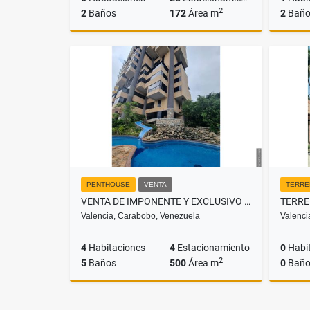
2
2
Baños
172
Área m
2
Baño
Venta
US$60,000
PENTHOUSE
VENTA
TERRE
VENTA DE IMPONENTE Y EXCLUSIVO PENT HOUSE
Valencia, Carabobo, Venezuela
Valenci
4
Habitaciones
4
Estacionamiento
0
Habi
2
5
Baños
500
Área m
0
Baño
Venta