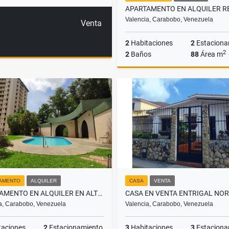
Valencia, Carabobo, Venezuela
Venta
2
Habitaciones
2
Estaciona
2
2
Baños
88
Área m
A
US$450
AMENTO
ALQUILER
CASA
VENTA
APARTAMENTO EN ALQUILER EN ALTOS DE MIRADOR. A108
a, Carabobo, Venezuela
Valencia, Carabobo, Venezuela
taciones
2
Estacionamiento
3
Habitaciones
3
Estaciona