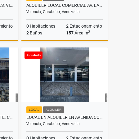
APARTAMENTO EN ALQUILER RES. VISTA REAL - EL BOSQUE A229
ALQUILER LOCAL COMERCIAL AV. LARA, VALENCIA 157 MT2 L62
Valencia, Carabobo, Venezuela
miento
0
Habitaciones
2
Estacionamiento
2
2
Baños
157
Área m
lquiler
Alquiler
Alquilado
US$800
LOCAL
ALQUILER
CASA EN VENTA ENTRIGAL NORTE. C198
LOCAL EN ALQUILER EN AVENIDA COMERCIAL DE LA URB. SANTA CECILIA. L60
Valencia, Carabobo, Venezuela
miento
0
Habitaciones
2
Estacionamiento